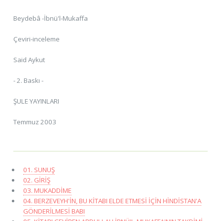
Beydebâ -İbnü'l-Mukaffa
Çeviri-inceleme
Said Aykut
- 2. Baskı -
ŞULE YAYINLARI
Temmuz 2003
01. SUNUŞ
02. GİRİŞ
03. MUKADDİME
04. BERZEVEYH'İN, BU KİTABI ELDE ETMESİ İÇİN HİNDİSTAN'A
GÖNDERİLMESİ BABI