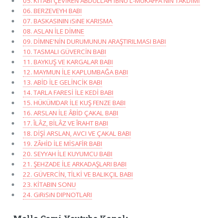
05. KİTABI ÇEVİREN ABDULLAH İBNÜ'L-MUKAFFA'NIN TAKDİMİ
06. BERZEVEYH BABI
07. BASKASININ iSiNE KARISMA
08. ASLAN İLE DİMNE
09. DİMNE'NİN DURUMUNUN ARAŞTIRILMASI BABI
10. TASMALI GÜVERCİN BABI
11. BAYKUŞ VE KARGALAR BABI
12. MAYMUN İLE KAPLUMBAĞA BABI
13. ABİD İLE GELİNCİK BABI
14. TARLA FARESİ İLE KEDİ BABI
15. HÜKÜMDAR İLE KUŞ FENZE BABI
16. ARSLAN İLE ÂBİD ÇAKAL BABI
17. ÎLÂZ, BİLÂZ VE ÎRAHT BABI
18. DİŞİ ARSLAN, AVCI VE ÇAKAL BABI
19. ZÂHİD İLE MİSAFİR BABI
20. SEYYAH İLE KUYUMCU BABI
21. ŞEHZADE İLE ARKADAŞLARI BABI
22. GÜVERCİN, TİLKİ VE BALIKÇIL BABI
23. KİTABIN SONU
24. GiRiSiN DIPNOTLARI