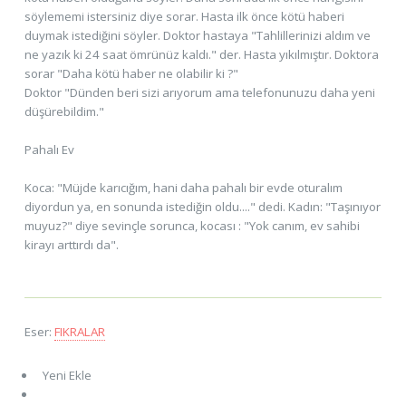
söylememi istersiniz diye sorar. Hasta ilk önce kötü haberi
duymak istediğini söyler. Doktor hastaya "Tahlillerinizi aldım ve
ne yazık ki 24 saat ömrünüz kaldı." der. Hasta yıkılmıştır. Doktora
sorar "Daha kötü haber ne olabilir ki ?"
Doktor "Dünden beri sizi arıyorum ama telefonunuzu daha yeni
düşürebildim."
Pahalı Ev
Koca: "Müjde karıcığım, hani daha pahalı bir evde oturalım
diyordun ya, en sonunda istediğin oldu...." dedi. Kadın: "Taşınıyor
muyuz?" diye sevinçle sorunca, kocası : "Yok canım, ev sahibi
kirayı arttırdı da".
Eser:
FIKRALAR
Yeni Ekle