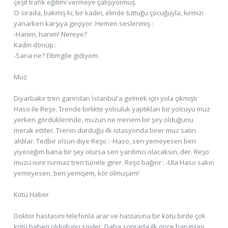
çeşit trafik eğitimi vermeye çalışıyormuş.
O sırada, bakmış ki; bir kadın, elinde tuttuğu çocuğuyla, kırmızı
yanarken karşıya geçiyor. Hemen seslenmiş :
-Hanım, hanım! Nereye?
Kadın dönüp :
-Sana ne? Eltimgile gidiyom.
Muz
Diyarbakır tren garından İstanbul'a gelmek için yola çıkmıştı
Haso ile Reşo. Trende birlikte yolculuk yaptıkları bir yolcuyu muz
yerken gördüklerinde, muzun ne menem bir şey olduğunu
merak ettiler. Trenin durduğu ilk istasyonda birer muz satın
aldılar. Tedbir olsun diye Reşo : -Haso, sen yemeyesen ben
yiyeceğim bana bir şey olursa sen yardımcı olacaksın, der. Reşo
muzu ısırır ısırmaz tren tünele girer. Reşo bağırır : -Ula Haso sakın
yemeyesen, ben yemişem, kör olmuşam!
Kötü Haber
Doktor hastasını telefonla arar ve hastasına bir kötü birde çok
kötü haberi olduğunu söyler. Daha sonrada ilk önce hangisini