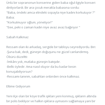
Ünlü bir sopranonun konserine giden baba oğul ilgiyle konseri
dinliyorlardı. Bir ara çocuk merakla babasına sordu:
"Baba, öndeki amca elindeki sopayla niye kadını korkutuyor ?"
Baba;
"Korkutmuyor oğlum, yönetiyor!"
"Eee, peki o zaman kadın niye avaz avaz bağırıyor "
Sabah Kalkmaz
Ressam olan iki arkadaş, sergide bir tabloyu seyrediyordu. Biri:
-Şuna bak, dedi, güneşin doğuşunu ne güzel canlandırmış.
Öbürü düzeltti:
-İmkânı yok, mutlaka güneşin batışıdır.
-Belki öyledir. Ama nasıl oluyor da bu kadar kesin
konuşabiliyorsun?
-Ressamı tanırım, sabahları onbirden önce kalkmaz.
Eltime Gidiyorum
Yeni ilçe olan bir köye trafik ışıkları yeni konmuş, ışıkların altında
bir polis bekliyor ve halkın ışıklara uymasını sağlamaya yani bir