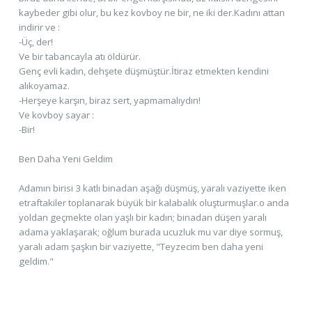
kaybeder gibi olur, bu kez kovboy ne bir, ne iki der.Kadını attan
indirir ve :
-Üç, der!
Ve bir tabancayla atı öldürür.
Genç evli kadın, dehşete düşmüştür.İtiraz etmekten kendini
alıkoyamaz.
-Herşeye karşın, biraz sert, yapmamalıydın!
Ve kovboy sayar :
-Bir!
Ben Daha Yeni Geldim
Adamın birisi 3 katlı binadan aşağı düşmüş, yaralı vaziyette iken
etraftakiler toplanarak büyük bir kalabalık oluşturmuşlar.o anda
yoldan geçmekte olan yaşlı bir kadın; binadan düşen yaralı
adama yaklaşarak; oğlum burada ucuzluk mu var diye sormuş,
yaralı adam şaşkın bir vaziyette, "Teyzecim ben daha yeni
geldim."