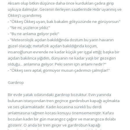
Aksam olup bitkin düşünce daha önce kurdukları çadıra girip
uykuya dalmışlar. Gecenin ilerleyen saatlerinde Hıdır uyanmış ve
Ökkeş'i uyandırmış.
- "Ökkeş Ökkeş uyan, bak bakalım gökyüzünde ne görüyorsun"
- "Ne mi, yüzlerce yıldız"
- "Bu ne anlama geliyor peki"
- "Meteorolojik açıdan bakıldığında dostum bu yarın havanın
güzel olacağı; metafizik açıdan bakıldığında koçum,
insanoğlunun evrende ne kadar küçük yer işgal ettiği; başka bir
açıdan bakılınca yiğidim, dünyanın ne kadar yaşlı bir gezegen
olduğu... anlamına geliyor. Peki senin için anlamı nedir?"
- "Ökkeş seni aptal, görmüyor musun çadırımızı çalmışlar!"
Gardırop
Bir evde yatak odasındaki gardırop bozuktur. Evin yanında
bulunan istasyondan tren geçince gardırobun kapağı açılmakta
ve ses çıkarmaktadır. Kadın kocasına sürekli bu derdi
anlatmasına rağmen kocası konuyu önemsememiştir. Kafası
bozulan kadın bir gün marangoz çağırır ve marangoza dolabı
gösterir. O anda bir tren geçer ve gardırobun kapağı