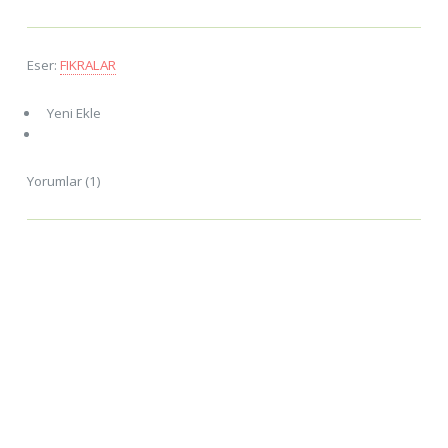
Eser:
FIKRALAR
Yeni Ekle
Yorumlar (1)