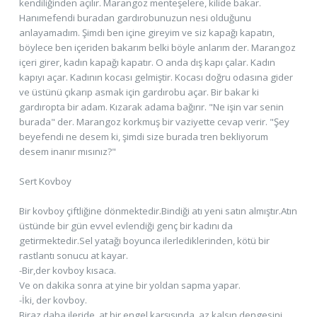
kendiliğinden açılır. Marangoz menteşelere, kilide bakar.
Hanımefendi buradan gardırobunuzun nesi olduğunu
anlayamadım. Şimdi ben içine gireyim ve siz kapağı kapatın,
böylece ben içeriden bakarım belki böyle anlarım der. Marangoz
içeri girer, kadın kapağı kapatır. O anda dış kapı çalar. Kadın
kapıyı açar. Kadının kocası gelmiştir. Kocası doğru odasına gider
ve üstünü çıkarıp asmak için gardırobu açar. Bir bakar ki
gardıropta bir adam. Kızarak adama bağırır. "Ne işin var senin
burada" der. Marangoz korkmuş bir vaziyette cevap verir. "Şey
beyefendi ne desem ki, şimdi size burada tren bekliyorum
desem inanır mısınız?"
Sert Kovboy
Bir kovboy çiftliğine dönmektedir.Bindiği atı yeni satın almıştır.Atın
üstünde bir gün evvel evlendiği genç bir kadını da
getirmektedir.Sel yatağı boyunca ilerlediklerinden, kötü bir
rastlantı sonucu at kayar.
-Bir,der kovboy kısaca.
Ve on dakika sonra at yine bir yoldan sapma yapar.
-İki, der kovboy.
Biraz daha ileride, at bir engel karşısında, az kalsın dengesini