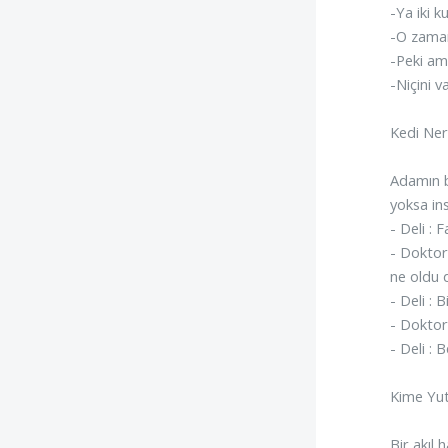
-Ya iki k
-O zama
-Peki ama
-Niçini 
Kedi Ner
Adamın b
yoksa in
- Deli : 
- Doktor 
ne oldu d
- Deli :
- Doktor
- Deli : 
Kime Yu
Bir akıl 