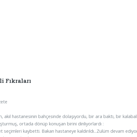
eli Fıkraları
zete
 akıl hastanesinin bahçesinde dolaşıyordu, bir ara baktı, bir kalabal
uşturmuş, ortada dönüp konuşan birini dinliyorlardı :
 seçimleri kaybetti. Bakan hastaneye kaldırıldı...Zulüm devam ediyor.