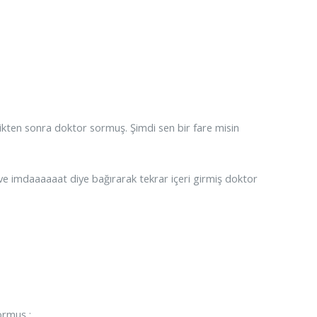
ttikten sonra doktor sormuş. Şimdi sen bir fare misin
ş ve imdaaaaaat diye bağırarak tekrar içeri girmiş doktor
ormuş :