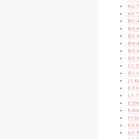
A.2. 
A.3. 
B.1. 
B.2. 
B.3. 
B.4. 
B.5. 
D.1. 
C.1. D
D.1. 
J.1. K
E.2. 
L.1. 
E.3.N
E.4.N
F.1.De
F.2. D
G.1. P