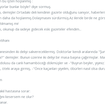
 bu işten hoşlanmış :
yorlar bunlar böyle? diye sormuş.
, demişler.Ortadaki deli kendinin gazete olduğunu sanıyor, haberleri b
 daha da hoşlanmış.Dolaşmasını sürdürmüş.Az ileride birde ne görsün! 
tılmamış mı!
ı, okunup da iadeye gidecek eski gazeteler efendim...
İmtihanı
anesinden iki deliyi salıvereceklermiş. Doktorlar kendi aralarında "Şun
?" demişler. Bunun üzerine iki deliyi bir masa başına çağırmışlar. Ma
dolusu da canlı hamamböceği dökmüşler ve -"Buyrun beyler, yiyiniz."
, öteki araya girmiş, -"Önce kaçanları yiyelim, öbürleri nasıl olsa dur
m
kıl hastasına sorar:
ağını kesersem ne olur?
anar.