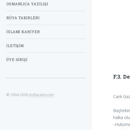
OSMANLICA YAZILIŞI
RÜYA TABIRLERI
İSLAMI KARIYER
İLETIŞIM
ÜYE GIRIŞI
F.3. D
© 2004-2026
mollacami.com
Canlı Ga
Başhekim,
halka ol
-Hükümet