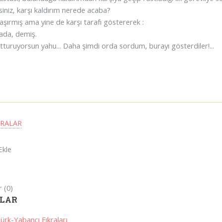
siniz, karşı kaldırım nerede acaba?
aşırmış ama yine de karşı tarafı göstererek :
rada, demiş.
tturuyorsun yahu... Daha şimdi orda sordum, burayı gösterdiler!...
KRALAR
Ekle
 (0)
LAR
Türk-Yabancı Fıkraları