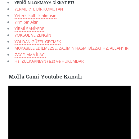
YEDİĞİN LOKMAYA DİKKAT ET!
YERMÜK'TE BİR KOMUTAN
Yeterki kalbi kırılmasın
Yirmibin Altın
YİRMİ SANİYEDE
YOKSUL VE ZENGİN
YOLDAN GÜZEL GEÇMEK
MUKABELE EDİLMEZSE, ZÂLİMİN HASMI BİZZAT HZ. ALLAH'TIR!
ZAYIFLAMA İLACI
Hz. ZÜLKARNEYN (a.s) ve HÜKÜMDAR
Molla Cami Youtube Kanalı