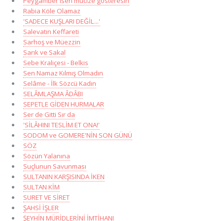
Peygamber isen mucize gösteresin
Rabia Köle Olamaz
'SADECE KUŞLARI DEĞİL...'
Salevatın Keffareti
Sarhoş ve Müezzin
Sarık ve Sakal
Sebe Kraliçesi - Belkis
Sen Namaz Kılmış Olmadın
Selâme - İlk Sözcü Kadın
SELÂMLAŞMA ÂDÂBI
SEPETLE GİDEN HURMALAR
Ser de Gitti Sır da
'SİLÂHINI TESLİM ET ONA!'
SODOM ve GOMERE'NİN SON GÜNÜ
SÖZ
Sözün Yalanına
Suçlunun Savunması
SULTANIN KARŞISINDA İKEN
SULTAN KİM
SURET VE SİRET
ŞAHSİ İŞLER
ŞEYHİN MÜRİDLERİNİ İMTİHANI