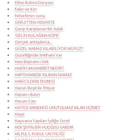
Etme Bulma Dünyası
Fakir ve Kör
Felsefenin sonu
GAFLETTEN HİDAYETE
Garip Karşılanan Bir Adak
'GELİN KULAĞINA KÜPE'
Gerçek anlaşılınca...
GÜZEL NAMAZ KILABİLİYOR MUYUZ?
Güzelliğinde İmtihanı Var
Hacı Bayram-ı Veli
HAKİKİ MUHABBET NEDİR?
HAPİSHANEDE KILINAN NAMAZ
HARİCİLERİN TEVBESİ
Harun Reşit ile İhtiyar
Hasan-ı Basri
Hasan Can
HATİCE ANNEMİZİ UNUTULMAZ KILAN HİZMET
Hayır
Hayvana Yapılan İyiliğe Ücret
HER ŞEYİN BİR HUDÛDU VARDIR
HİLFÜL'L-FUDUL'UN İYİLİĞİ