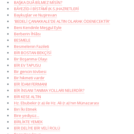
BAŞKA DUÂ BİLMEZ MİSİN?
BÂYEZİD-İ BİSTÂMÎ (K.S.)HAZRETLERİ
Baykuşlar ve Nuşirevan
'BEDELİ ÇANAKKALE'DE ALTIN OLARAK ÖDENECEKTİR'
Beni Kendinle Meşgul Eyle
Berberin İhlâsı
BESMELE
Besmelenin Fazileti
BİR BOSTAN BEKÇİSİ
Bir Boşanma Olayı
BİR EV TAPUSU
Bir gencin tövbesi
Bir hikmeti vardır
BİR İDAM FERMANI
BİR İNSANI TANIMA YOLLARI NELERDİR?
BİR KESE ALTIN
Hz. Ebubekir (r.a) ile Hz. Ali (r.a)'nın Münazarası
Biri İki Etmek
Bire yediyüz...
BİRLİKTE YEMEK
BİR DELİYE BİR VELİ ROLÜ