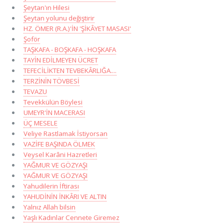
Şeytan'ın Hilesi
Şeytan yolunu değiştirir
HZ. ÖMER (R.A.)'İN 'ŞİKÂYET MASASI'
Şoför
TAŞKAFA - BOŞKAFA - HOŞKAFA
TAYİN EDİLMEYEN ÜCRET
TEFECİLİKTEN TEVBEKÂRLIĞA....
TERZİNİN TÖVBESİ
TEVAZU
Tevekkülün Böylesi
UMEYR'İN MACERASI
ÜÇ MESELE
Veliye Rastlamak İstiyorsan
VAZİFE BAŞINDA ÖLMEK
Veysel Karâni Hazretleri
YAĞMUR VE GÖZYAŞI
YAĞMUR VE GÖZYAŞI
Yahudilerin İftirası
YAHUDİNİN İNKÂRI VE ALTIN
Yalnız Allah bilsin
Yaşlı Kadınlar Cennete Giremez