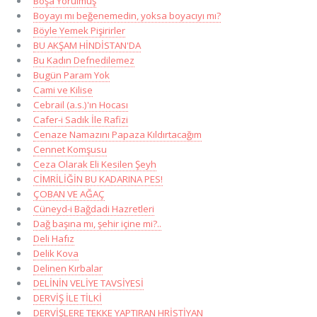
Boşa Yorulmuş
Boyayı mı beğenemedin, yoksa boyacıyı mı?
Böyle Yemek Pişirirler
BU AKŞAM HİNDİSTAN'DA
Bu Kadın Defnedilemez
Bugün Param Yok
Cami ve Kilise
Cebrail (a.s.)'ın Hocası
Cafer-i Sadık İle Rafizi
Cenaze Namazını Papaza Kıldırtacağım
Cennet Komşusu
Ceza Olarak Eli Kesilen Şeyh
CİMRİLİĞİN BU KADARINA PES!
ÇOBAN VE AĞAÇ
Cüneyd-i Bağdadi Hazretleri
Dağ başına mı, şehir içine mi?..
Deli Hafız
Delik Kova
Delinen Kırbalar
DELİNİN VELİYE TAVSİYESİ
DERVİŞ İLE TİLKİ
DERVİŞLERE TEKKE YAPTIRAN HRİSTİYAN