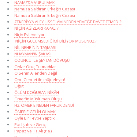
NAMAZDA VURULMAK
Namusa Saldıran Erkeğin Cezası
Namusa Saldıran Erkeğin Cezası
ZEKERİYYA ALEYHİSSELÂM NEDEN YEMEĞE DÂVET ETMEDİ?
NİÇİN AĞIZLARI KAPALI?
Niçin Evlenmiyor
'NİÇİN GÜLÜMSEDİĞİMİ BİLİYOR MUSUNUZ?'
NİL NEHRİNİN TAŞMASI
NUAYMAN'IN ŞAKASI
ODUNCU İLE ŞEYTAN DÖVÜŞÜ
Onlar Oruç Tutmadılar
O Senin Ailenden Değil
Onu Cennet ile müjdeleyin!
Öğüt
ÖLÜM DOĞURAN NİKÂH
Ömer'in Müslüman Oluşu
Hz. ÖMER'E NEDEN FARUK DENDİ
ÖMER'E GELİN OLMAK
Öyle Bir Tevbe Yaptı ki...
Padişah ve Genç
Papaz ve Hz.Ali (r.a.)