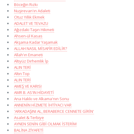
Böceğin Rızkı
Nuşirevan'ın Adaleti
Otuz Yıllık Ekmek
ADALET VE TEVAZU
Ağızdaki Taşın Hikmeti
Ahsen-ül Kasas
Akşama Kadar Yaşamak
ALLAH NASIL MİSAFİR EDİLİR?
Allah'ın Emaneti
Altıyüz Dirhemlik İp
ALIN TERİ
Altın Top
ALIN TERİ
AMEŞ VE KARISI
AMR B. AS'IN HİDAYETİ
Ana Hakkı ve Alkama'nın Sonu
ANNENİN HİZMETE İHTİYACI VAR
'ARKADAŞINI AL, BERABERCE CENNETE GİRİN'
Asalet & Terbiye
AYNEN SENİN GİBİ OLMAK İSTERİM
BALİNA ZİYAFETİ