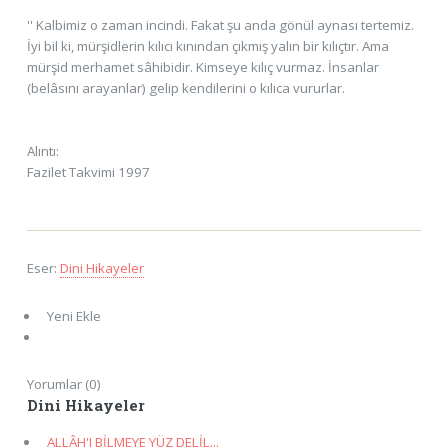
'' Kalbimiz o zaman incindi. Fakat şu anda gönül aynası tertemiz.
İyi bil ki, mürşidlerin kılıcı kınından çıkmış yalın bir kılıçtır. Ama
mürşid merhamet sâhibidir. Kimseye kılıç vurmaz. İnsanlar
(belâsını arayanlar) gelip kendilerini o kılıca vururlar.
Alıntı:
Fazilet Takvimi 1997
Eser:
Dini Hikayeler
Yeni Ekle
Yorumlar (0)
Dini Hikayeler
ALLÂH'I BİLMEYE YÜZ DELİL...