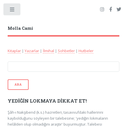
Toggle
Molla Cami
Kitaplar
|
Yazarlar
|
İlmihal
|
Sohbetler
|
Hutbeler
ARA
YEDİĞİN LOKMAYA DİKKAT ET!
Şâh-ı Nakşibend (k.s.) hazretleri, tasavvufdaki hallerinni
kaybolduğunu söyleyen bir talebesine; 'yediğin lokmaların
helâlden olup olmadığını araştır' buyurmuştur. Talebesi