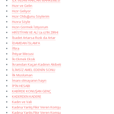
İLK İNSAN HAKLARI MAHKEMESİ
Hızır ve Gelin
Hızır Geliyor
Hızır Olduğunu Söylerim
Hızıra Söyle
Hızırı Görmek İstiyorum
HRİSTİYAN VE ALİ (a.s)'IN ZIRHI
İbadet Artarsa Rızık da Artar
İDAMDAN İSLAM'A
İftira
İhtiyar Mecusi
İki Ekmek Eksik
İkramdan Kaçan Kadının Akibeti
İLİMSİZ AMEL EDENİN SONU
İlk Müslüman
İmanı olmayanın hayrı
İPİN HESABI
KABİRDE KONUŞAN GENÇ
KADERDEN KADERE
Kadın ve Vali
Kadına Yanlış Fikir Veren Komşu
Kadına Yanlış Fikir Veren Komşu