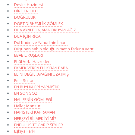
Devlet Hazinesi
DİRİLEN ÖLÜ
DOĞRULUK
DÖRT DİRHEMLİK GÖMLEK
DUÂ AYNI DUÂ, AMA OKUYAN AĞIZ...
DUA İÇİN RİCA
Dul Kadın ve Yahudinin İmanı
Düşünen sahip olduğu nimetin farkına varır
EBABİL KUŞLARI
Ebûl Vefa Hazretleri
EKMEK VEREN ELİ KIRAN BABA
ELİNİ DEĞİL, AYAĞINI UZATMIŞ
Emir Sultan
EN BÜYÜKLERİ YAPMIŞTIR
EN SON SÖZ
HALİFENİN GÖMLEGİ
Hallaç Mansur
HAPİSTEKİ KAHRAMAN
HERŞEYİ BİLMEK İYİ Mİ?
ENDÜLÜS'TE GARİP ŞEYLER
Eşkiya Farkı