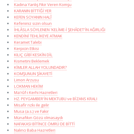
Kadına Yanlış Fikir Veren Komşu
KARANIN BİTTİĞİ YER
KEFEN SOYANIN HALÎ
Kefeniniz sizin olsun
İHLÂSLA SÖYLENEN 'KELİME-İ ŞEHÂDET'İN AĞIRLIĞI
KENDİNİ TEHLİKEYE ATMAK
Keramet Talebi
Kerpicin Etkisi
KILIÇ GİBİ KESKİN DİL
Kısmetini Beklemek
KİMLER ALLAH YOLUNDADIR?
KOMŞUNUN ŞİKAYETİ
Limon Arzusu
LOKMAN HEKİM
Ma'rûf-i Kerhi Hazretleri
HZ. PEYGAMBER'İN MEKTUBU ve BİZANS KRALI
Misafir rızkı ile gelir
Musa (a.s.) ve Fakir
Münafıkın Gözü olmasaydı
NAFAKASI BİTİNCE ÖMRÜ DE BİTTİ
Nalıncı Baba Hazretleri