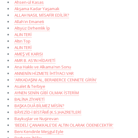
Ahsen-ül Kasas
Akşama Kadar Yaşamak
ALLAH NASIL MİSAFİR EDİLİR?
Allah'ın Emaneti
Altıyüz Dirhemlik İp
ALIN TERİ
Altın Top
ALIN TERİ
AMEŞ VE KARISI
AMR B. AS'IN HİDAYETİ
Ana Hakkı ve Alkama'nın Sonu
ANNENİN HİZMETE İHTİYACI VAR
'ARKADAŞINI AL, BERABERCE CENNETE GİRİN'
Asalet & Terbiye
AYNEN SENİN GİBİ OLMAK İSTERİM
BALİNA ZİYAFETİ
BAŞKA DUÂ BİLMEZ MİSİN?
BÂYEZİD-İ BİSTÂMÎ (K.S.)HAZRETLERİ
Baykuşlar ve Nuşirevan
'BEDELİ ÇANAKKALE'DE ALTIN OLARAK ÖDENECEKTİR'
Beni Kendinle Meşgul Eyle
Berberin İhlâsı