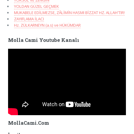
YOLDAN GÜZEL GEÇMEK
MUKABELE EDİLMEZSE, ZÂLİMİN HASMI BİZZAT HZ. ALLAH'TIR!
ZAYIFLAMA İLACI
Hz. ZÜLKARNEYN (a.s) ve HÜKÜMDAR
Molla Cami Youtube Kanalı
MollaCami.Com