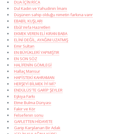
DUA İÇİN RİCA
Dul Kadın ve Yahudinin İmanı
Düşünen sahip olduğu nimetin farkına varır
EBABİL KUŞLARI
Ebûl Vefa Hazretleri
EKMEK VEREN ELİ KIRAN BABA
ELİNİ DEĞİL, AYAĞINI UZATMIŞ
Emir Sultan
EN BÜYÜKLERİ YAPMIŞTIR
EN SON SÖZ
HALİFENİN GÖMLEGİ
Hallaç Mansur
HAPİSTEKİ KAHRAMAN
HERŞEYİ BİLMEK İYİ Mİ?
ENDÜLÜS'TE GARİP ŞEYLER
Eşkiya Farkı
Etme Bulma Dünyası
Fakir ve Kör
Felsefenin sonu
GAFLETTEN HİDAYETE
Garip Karşılanan Bir Adak
'GELİN KULAĞINA KÜPE'