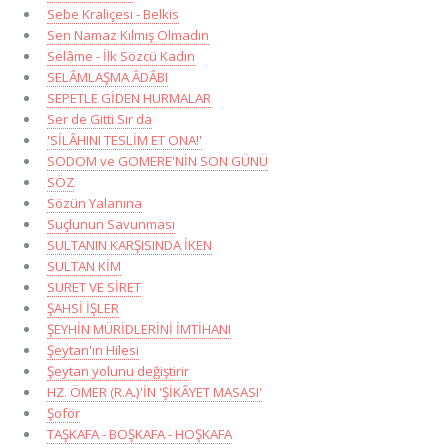
Sebe Kraliçesi - Belkis
Sen Namaz Kılmış Olmadın
Selâme - İlk Sözcü Kadın
SELÂMLAŞMA ÂDÂBI
SEPETLE GİDEN HURMALAR
Ser de Gitti Sır da
'SİLÂHINI TESLİM ET ONA!'
SODOM ve GOMERE'NİN SON GÜNÜ
SÖZ
Sözün Yalanına
Suçlunun Savunması
SULTANIN KARŞISINDA İKEN
SULTAN KİM
SURET VE SİRET
ŞAHSİ İŞLER
ŞEYHİN MÜRİDLERİNİ İMTİHANI
Şeytan'ın Hilesi
Şeytan yolunu değiştirir
HZ. ÖMER (R.A.)'İN 'ŞİKÂYET MASASI'
Şoför
TAŞKAFA - BOŞKAFA - HOŞKAFA