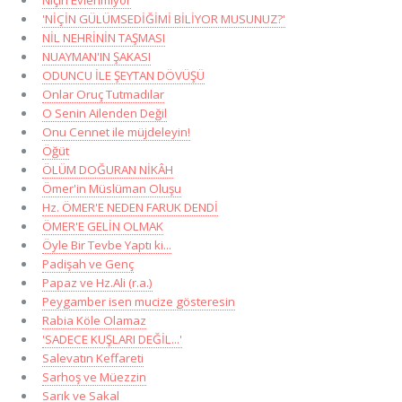
'NİÇİN GÜLÜMSEDİĞİMİ BİLİYOR MUSUNUZ?'
NİL NEHRİNİN TAŞMASI
NUAYMAN'IN ŞAKASI
ODUNCU İLE ŞEYTAN DÖVÜŞÜ
Onlar Oruç Tutmadılar
O Senin Ailenden Değil
Onu Cennet ile müjdeleyin!
Öğüt
ÖLÜM DOĞURAN NİKÂH
Ömer'in Müslüman Oluşu
Hz. ÖMER'E NEDEN FARUK DENDİ
ÖMER'E GELİN OLMAK
Öyle Bir Tevbe Yaptı ki...
Padişah ve Genç
Papaz ve Hz.Ali (r.a.)
Peygamber isen mucize gösteresin
Rabia Köle Olamaz
'SADECE KUŞLARI DEĞİL...'
Salevatın Keffareti
Sarhoş ve Müezzin
Sarık ve Sakal