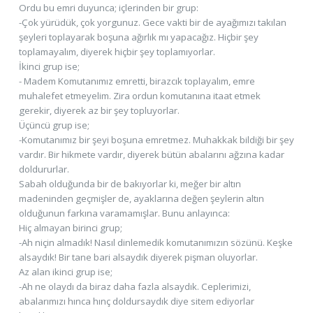
Ordu bu emri duyunca; içlerinden bir grup:
-Çok yürüdük, çok yorgunuz. Gece vakti bir de ayağımızı takılan
şeyleri toplayarak boşuna ağırlık mı yapacağız. Hiçbir şey
toplamayalım, diyerek hiçbir şey toplamıyorlar.
İkinci grup ise;
- Madem Komutanımız emretti, birazcık toplayalım, emre
muhalefet etmeyelim. Zira ordun komutanına itaat etmek
gerekir, diyerek az bir şey topluyorlar.
Üçüncü grup ise;
-Komutanımız bir şeyi boşuna emretmez. Muhakkak bildiği bir şey
vardır. Bir hikmete vardır, diyerek bütün abalarını ağzına kadar
doldururlar.
Sabah olduğunda bir de bakıyorlar ki, meğer bir altın
madeninden geçmişler de, ayaklarına değen şeylerin altın
olduğunun farkına varamamışlar. Bunu anlayınca:
Hiç almayan birinci grup;
-Ah niçin almadık! Nasıl dinlemedik komutanımızın sözünü. Keşke
alsaydık! Bir tane bari alsaydık diyerek pişman oluyorlar.
Az alan ikinci grup ise;
-Ah ne olaydı da biraz daha fazla alsaydık. Ceplerimizi,
abalarımızı hınca hınç doldursaydık diye sitem ediyorlar