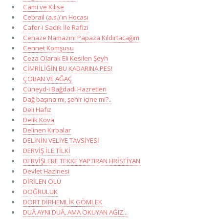
Cami ve Kilise
Cebrail (a.s.)'ın Hocası
Cafer-i Sadık İle Rafizi
Cenaze Namazını Papaza Kıldırtacağım
Cennet Komşusu
Ceza Olarak Eli Kesilen Şeyh
CİMRİLİĞİN BU KADARINA PES!
ÇOBAN VE AĞAÇ
Cüneyd-i Bağdadi Hazretleri
Dağ başına mı, şehir içine mi?..
Deli Hafız
Delik Kova
Delinen Kırbalar
DELİNİN VELİYE TAVSİYESİ
DERVİŞ İLE TİLKİ
DERVİŞLERE TEKKE YAPTIRAN HRİSTİYAN
Devlet Hazinesi
DİRİLEN ÖLÜ
DOĞRULUK
DÖRT DİRHEMLİK GÖMLEK
DUÂ AYNI DUÂ, AMA OKUYAN AĞIZ...