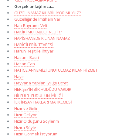
Gerçek anlaşılınca...
GÜZEL NAMAZ KILABİLİYOR MUYUZ?
Güzelliğinde İmtihanı Var
Hacı Bayram-ı Veli
HAKİKİ MUHABBET NEDİR?
HAPİSHANEDE KILINAN NAMAZ
HARİCİLERİN TEVBESİ
Harun Reşit ile İhtiyar
Hasan-ı Basri
Hasan Can
HATİCE ANNEMİZİ UNUTULMAZ KILAN HİZMET
Hayır
Hayvana Yapılan İyiliğe Ücret
HER ŞEYİN BİR HUDÛDU VARDIR
HİLFÜL'L-FUDUL'UN İYİLİĞİ
İLK İNSAN HAKLARI MAHKEMESİ
Hızır ve Gelin
Hızır Geliyor
Hızır Olduğunu Söylerim
Hızıra Söyle
Hızırı Görmek İstiyorum