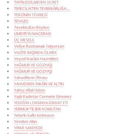
TAYİN EDİLMEYEN ÜCRET
TEFECİLİKTEN TEVBEKÂRLIĞA....
TERZİNİN TÖVBESİ
TEVAZU
Tevekkülün Böylesi
UMEYR'İN MACERASI
ÜÇ MESELE
Veliye Rastlamak İstiyorsan
VAZİFE BAŞINDA ÖLMEK
Veysel Karâni Hazretleri
YAĞMUR VE GÖZYAŞI
YAĞMUR VE GÖZYAŞI
Yahudilerin İftirası
YAHUDİNİN İNKÂRI VE ALTIN
Yalnız Allah bilsin
Yaşlı Kadınlar Cennete Giremez
YEDİĞİN LOKMAYA DİKKAT ET!
YERMÜK'TE BİR KOMUTAN
Yeterki kalbi kırılmasın
Yirmibin Altın
YİRMİ SANİYEDE
YOKSUL VE ZENGİN