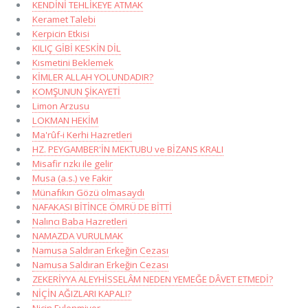
KENDİNİ TEHLİKEYE ATMAK
Keramet Talebi
Kerpicin Etkisi
KILIÇ GİBİ KESKİN DİL
Kısmetini Beklemek
KİMLER ALLAH YOLUNDADIR?
KOMŞUNUN ŞİKAYETİ
Limon Arzusu
LOKMAN HEKİM
Ma'rûf-i Kerhi Hazretleri
HZ. PEYGAMBER'İN MEKTUBU ve BİZANS KRALI
Misafir rızkı ile gelir
Musa (a.s.) ve Fakir
Münafıkın Gözü olmasaydı
NAFAKASI BİTİNCE ÖMRÜ DE BİTTİ
Nalıncı Baba Hazretleri
NAMAZDA VURULMAK
Namusa Saldıran Erkeğin Cezası
Namusa Saldıran Erkeğin Cezası
ZEKERİYYA ALEYHİSSELÂM NEDEN YEMEĞE DÂVET ETMEDİ?
NİÇİN AĞIZLARI KAPALI?
Niçin Evlenmiyor