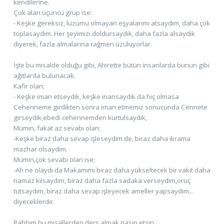
kendilerine.
Çok alan üçüncü grup ise:
- Keşke gereksiz, lüzumu olmayan eşyalarımı atsaydım, daha çok
toplasaydım. Her şeyimizi doldursaydık, daha fazla alsaydık
diyerek, fazla almalarına rağmen üzülüyorlar.
İşte bu misalde olduğu gibi, Ahirette bütün insanlarda bunun gibi
ağıtlarda bulunacak.
Kafir olan;
- Keşke iman etseydik, keşke inansaydık da hiç olmasa
Cehenneme girdikten sonra iman etmemiz sonucunda Cennete
girseydik,ebedi cehennemden kurtulsaydık,
Mümin, fakat az sevabı olan;
-Keşke biraz daha sevap işleseydim de, biraz daha ikrama
mazhar olsaydım.
Mümin,çok sevabı olan ise;
-Ah ne olaydı da Makamımı biraz daha yükseltecek bir vakit daha
namaz kılsaydım, biraz daha fazla sadaka verseydim,oruç
tutsaydım, biraz daha sevap işleyecek ameller yapsaydım...
diyeceklerdir.
Rabbim bu misallerden ders almak nasip etsin...