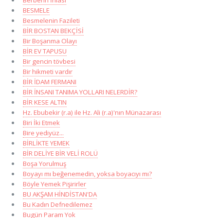
BESMELE
Besmelenin Fazileti
BİR BOSTAN BEKÇİSİ
Bir Boşanma Olayı
BİR EV TAPUSU
Bir gencin tövbesi
Bir hikmeti vardır
BİR İDAM FERMANI
BİR İNSANI TANIMA YOLLARI NELERDİR?
BİR KESE ALTIN
Hz. Ebubekir (r.a) ile Hz. Ali (r.a)'nın Münazarası
Biri İki Etmek
Bire yediyüz...
BİRLİKTE YEMEK
BİR DELİYE BİR VELİ ROLÜ
Boşa Yorulmuş
Boyayı mı beğenemedin, yoksa boyacıyı mı?
Böyle Yemek Pişirirler
BU AKŞAM HİNDİSTAN'DA
Bu Kadın Defnedilemez
Bugün Param Yok