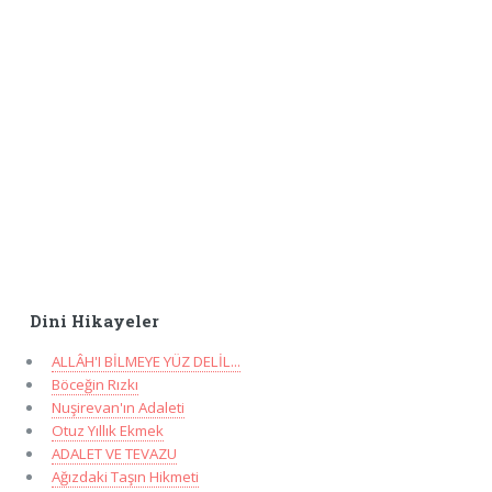
Dini Hikayeler
ALLÂH'I BİLMEYE YÜZ DELİL...
Böceğin Rızkı
Nuşirevan'ın Adaleti
Otuz Yıllık Ekmek
ADALET VE TEVAZU
Ağızdaki Taşın Hikmeti