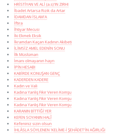
HRİSTİYAN VE ALİ (a.s)'IN ZIRHI
İbadet Artarsa Rızık da Artar
İDAMDAN İSLAM'A
İftira
İhtiyar Mecusi
İki Ekmek Eksik
İkramdan Kaçan Kadının Akibeti
İLİMSİZ AMEL EDENİN SONU
İlk Müslüman
İmanı olmayanın hayrı
İPİN HESABI
KABİRDE KONUŞAN GENÇ
KADERDEN KADERE
Kadın ve Vali
Kadına Yanlış Fikir Veren Komşu
Kadına Yanlış Fikir Veren Komşu
Kadına Yanlış Fikir Veren Komşu
KARANIN BİTTİĞİ YER
KEFEN SOYANIN HALÎ
Kefeniniz sizin olsun
İHLÂSLA SÖYLENEN 'KELİME-İ ŞEHÂDET'İN AĞIRLIĞI