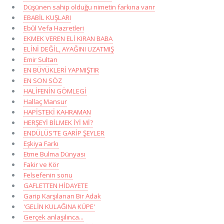
Düşünen sahip olduğu nimetin farkına varır
EBABİL KUŞLARI
Ebûl Vefa Hazretleri
EKMEK VEREN ELİ KIRAN BABA
ELİNİ DEĞİL, AYAĞINI UZATMIŞ
Emir Sultan
EN BÜYÜKLERİ YAPMIŞTIR
EN SON SÖZ
HALİFENİN GÖMLEGİ
Hallaç Mansur
HAPİSTEKİ KAHRAMAN
HERŞEYİ BİLMEK İYİ Mİ?
ENDÜLÜS'TE GARİP ŞEYLER
Eşkiya Farkı
Etme Bulma Dünyası
Fakir ve Kör
Felsefenin sonu
GAFLETTEN HİDAYETE
Garip Karşılanan Bir Adak
'GELİN KULAĞINA KÜPE'
Gerçek anlaşılınca...