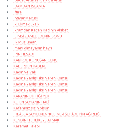
İDAMDAN İSLAM'A
İftira
İhtiyar Mecusi
İki Ekmek Eksik
İkramdan Kaçan Kadının Akibeti
İLİMSİZ AMEL EDENİN SONU
İlk Müslüman
İmanı olmayanın hayrı
İPİN HESABI
KABİRDE KONUŞAN GENÇ
KADERDEN KADERE
Kadın ve Vali
Kadına Yanlış Fikir Veren Komşu
Kadına Yanlış Fikir Veren Komşu
Kadına Yanlış Fikir Veren Komşu
KARANIN BİTTİĞİ YER
KEFEN SOYANIN HALÎ
Kefeniniz sizin olsun
İHLÂSLA SÖYLENEN 'KELİME-İ ŞEHÂDET'İN AĞIRLIĞI
KENDİNİ TEHLİKEYE ATMAK
Keramet Talebi