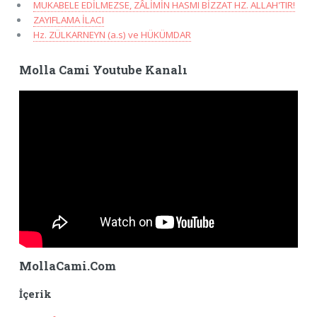
MUKABELE EDİLMEZSE, ZÂLİMİN HASMI BİZZAT HZ. ALLAH'TIR!
ZAYIFLAMA İLACI
Hz. ZÜLKARNEYN (a.s) ve HÜKÜMDAR
Molla Cami Youtube Kanalı
MollaCami.Com
İçerik