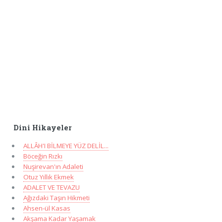
Dini Hikayeler
ALLÂH'I BİLMEYE YÜZ DELİL...
Böceğin Rızkı
Nuşirevan'ın Adaleti
Otuz Yıllık Ekmek
ADALET VE TEVAZU
Ağızdaki Taşın Hikmeti
Ahsen-ül Kasas
Akşama Kadar Yaşamak