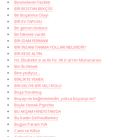
Besmelenin Fazileti
BİR BOSTAN BEKÇİSİ
Bir Boşanma Olayı
BİR EV TAPUSU
Bir gencin tövbesi
Bir hikmeti vardır
BİR İDAM FERMANI
BİR İNSANI TANIMA YOLLARI NELERDİR?
BİR KESE ALTIN
Hz. Ebubekir (r.a) ile Hz. Ali (r.a)'nın Münazarası
Biri İki Etmek
Bire yediyüz...
BİRLİKTE YEMEK
BİR DELİYE BİR VELİ ROLÜ
Boşa Yorulmuş
Boyayı mı beğenemedin, yoksa boyacıyı mı?
Böyle Yemek Pişirirler
BU AKŞAM HİNDİSTAN'DA
Bu Kadın Defnedilemez
Bugün Param Yok
Cami ve Kilise
Cebrail (a.s.)'ın Hocası