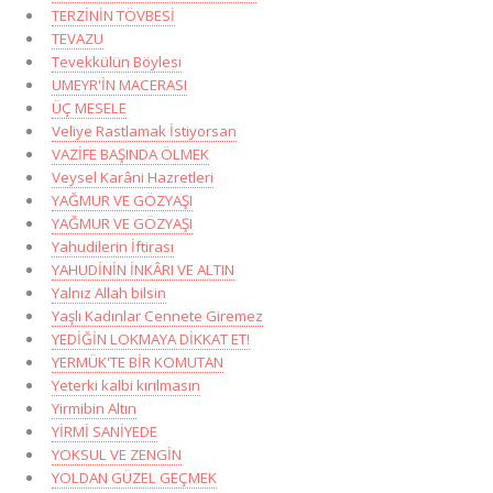
TERZİNİN TÖVBESİ
TEVAZU
Tevekkülün Böylesi
UMEYR'İN MACERASI
ÜÇ MESELE
Veliye Rastlamak İstiyorsan
VAZİFE BAŞINDA ÖLMEK
Veysel Karâni Hazretleri
YAĞMUR VE GÖZYAŞI
YAĞMUR VE GÖZYAŞI
Yahudilerin İftirası
YAHUDİNİN İNKÂRI VE ALTIN
Yalnız Allah bilsin
Yaşlı Kadınlar Cennete Giremez
YEDİĞİN LOKMAYA DİKKAT ET!
YERMÜK'TE BİR KOMUTAN
Yeterki kalbi kırılmasın
Yirmibin Altın
YİRMİ SANİYEDE
YOKSUL VE ZENGİN
YOLDAN GÜZEL GEÇMEK