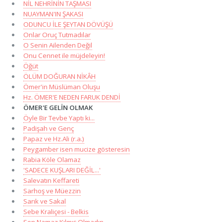
NİL NEHRİNİN TAŞMASI
NUAYMAN'IN ŞAKASI
ODUNCU İLE ŞEYTAN DÖVÜŞÜ
Onlar Oruç Tutmadılar
O Senin Ailenden Değil
Onu Cennet ile müjdeleyin!
Öğüt
ÖLÜM DOĞURAN NİKÂH
Ömer'in Müslüman Oluşu
Hz. ÖMER'E NEDEN FARUK DENDİ
ÖMER'E GELİN OLMAK
Öyle Bir Tevbe Yaptı ki...
Padişah ve Genç
Papaz ve Hz.Ali (r.a.)
Peygamber isen mucize gösteresin
Rabia Köle Olamaz
'SADECE KUŞLARI DEĞİL...'
Salevatın Keffareti
Sarhoş ve Müezzin
Sarık ve Sakal
Sebe Kraliçesi - Belkis
Sen Namaz Kılmış Olmadın