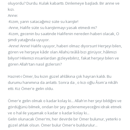
oluyordu? Durdu. Kulak kabarttı. Dinlemeye başladı. Bir anne ve
kızı.
Anne:
-Kızım, yarın satacağımız süte su karıştır!
-Anne, Halife süte su karıştırmayı yasak etmedi mi?
-Kızım, gecenin bu saatinde Halifenin nereden haberi olacak, O
şimdi yatağında uyuyor.
-Anne! Anne! Halife uyuyor, haberi olmaz diyorsun! Herşeyi bilen,
gören ve herşeye kâdir olan Allahü teâlâ bizi görüyor, hâlimizi
biliyor! Hilemizi insanlardan gizleyebiliriz, fakat herşeyi bilen ve
gören Allah'tan nasıl gizlersin?
Hazret-i Ömer, bu kızın güzel ahlâkına çok hayran kaldı. Bu
durumu hanımına da anlattı. Sonra da , o kızı oğlu Âsım'a nikâh
etti. Kız Ömer'e gelin oldu.
Ömer'e gelin olmak o kadar kolay ki... Allah'ın her şeyi bildiğini ve
gördüğünü bilmek, ondan bir şey gizlenemeyeceğini idrak etmek
ve o hal ile yaşamak o kadar o kadar kolay ki...
Gelin olunacak Ömer'mi, her devirde bir Ömer bulunur, yeterki o
güzel ahlak olsun. Ömer bulur Ömer'e buldurulur...