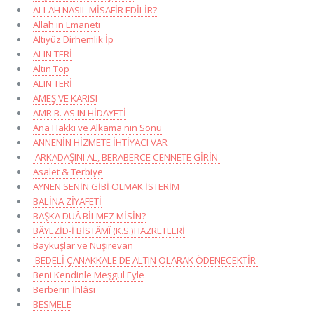
ALLAH NASIL MİSAFİR EDİLİR?
Allah'ın Emaneti
Altıyüz Dirhemlik İp
ALIN TERİ
Altın Top
ALIN TERİ
AMEŞ VE KARISI
AMR B. AS'IN HİDAYETİ
Ana Hakkı ve Alkama'nın Sonu
ANNENİN HİZMETE İHTİYACI VAR
'ARKADAŞINI AL, BERABERCE CENNETE GİRİN'
Asalet & Terbiye
AYNEN SENİN GİBİ OLMAK İSTERİM
BALİNA ZİYAFETİ
BAŞKA DUÂ BİLMEZ MİSİN?
BÂYEZİD-İ BİSTÂMÎ (K.S.)HAZRETLERİ
Baykuşlar ve Nuşirevan
'BEDELİ ÇANAKKALE'DE ALTIN OLARAK ÖDENECEKTİR'
Beni Kendinle Meşgul Eyle
Berberin İhlâsı
BESMELE