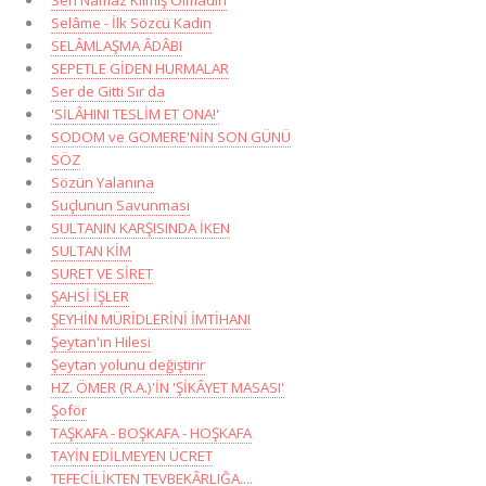
Selâme - İlk Sözcü Kadın
SELÂMLAŞMA ÂDÂBI
SEPETLE GİDEN HURMALAR
Ser de Gitti Sır da
'SİLÂHINI TESLİM ET ONA!'
SODOM ve GOMERE'NİN SON GÜNÜ
SÖZ
Sözün Yalanına
Suçlunun Savunması
SULTANIN KARŞISINDA İKEN
SULTAN KİM
SURET VE SİRET
ŞAHSİ İŞLER
ŞEYHİN MÜRİDLERİNİ İMTİHANI
Şeytan'ın Hilesi
Şeytan yolunu değiştirir
HZ. ÖMER (R.A.)'İN 'ŞİKÂYET MASASI'
Şoför
TAŞKAFA - BOŞKAFA - HOŞKAFA
TAYİN EDİLMEYEN ÜCRET
TEFECİLİKTEN TEVBEKÂRLIĞA....