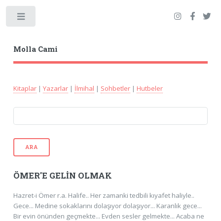
Toggle
Molla Cami
Kitaplar
|
Yazarlar
|
İlmihal
|
Sohbetler
|
Hutbeler
ARA
ÖMER'E GELİN OLMAK
Hazret-i Ömer r.a. Halife.. Her zamanki tedbili kıyafet haliyle..
Gece... Medine sokaklarını dolaşıyor dolaşıyor... Karanlık gece...
Bir evin önünden geçmekte... Evden sesler gelmekte... Acaba ne