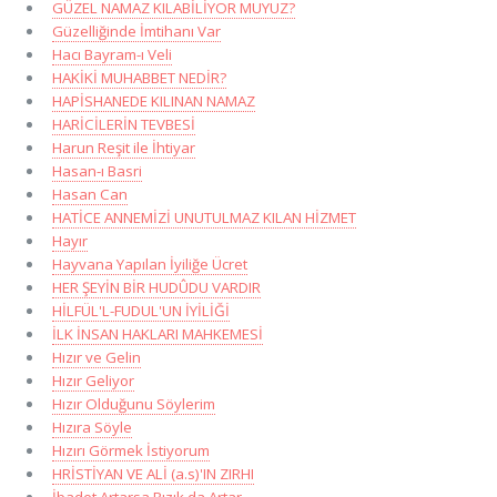
GÜZEL NAMAZ KILABİLİYOR MUYUZ?
Güzelliğinde İmtihanı Var
Hacı Bayram-ı Veli
HAKİKİ MUHABBET NEDİR?
HAPİSHANEDE KILINAN NAMAZ
HARİCİLERİN TEVBESİ
Harun Reşit ile İhtiyar
Hasan-ı Basri
Hasan Can
HATİCE ANNEMİZİ UNUTULMAZ KILAN HİZMET
Hayır
Hayvana Yapılan İyiliğe Ücret
HER ŞEYİN BİR HUDÛDU VARDIR
HİLFÜL'L-FUDUL'UN İYİLİĞİ
İLK İNSAN HAKLARI MAHKEMESİ
Hızır ve Gelin
Hızır Geliyor
Hızır Olduğunu Söylerim
Hızıra Söyle
Hızırı Görmek İstiyorum
HRİSTİYAN VE ALİ (a.s)'IN ZIRHI
İbadet Artarsa Rızık da Artar