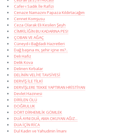
Cafer-i Sadık İle Rafizi
Cenaze Namazını Papaza Kıldırtacağım
Cennet Komşusu
Ceza Olarak Eli Kesilen Şeyh
CİMRİLİĞİN BU KADARINA PES!
ÇOBAN VE AĞAÇ
Cüneyd-i Bağdadi Hazretleri
Dağ başına mı, şehir içine mi?..
Deli Hafız
Delik Kova
Delinen Kırbalar
DELİNİN VELİYE TAVSİYESİ
DERVİŞ İLE TİLKİ
DERVİŞLERE TEKKE YAPTIRAN HRİSTİYAN
Devlet Hazinesi
DİRİLEN ÖLÜ
DOĞRULUK
DÖRT DİRHEMLİK GÖMLEK
DUÂ AYNI DUÂ, AMA OKUYAN AĞIZ...
DUA İÇİN RİCA
Dul Kadın ve Yahudinin İmanı