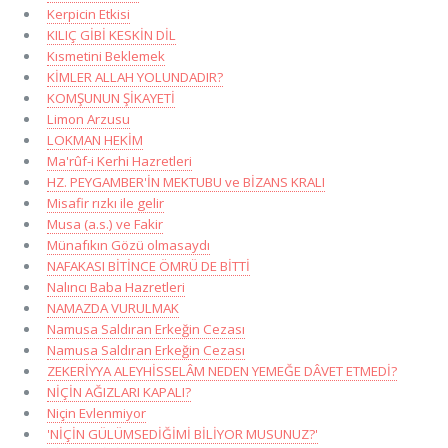
Kerpicin Etkisi
KILIÇ GİBİ KESKİN DİL
Kısmetini Beklemek
KİMLER ALLAH YOLUNDADIR?
KOMŞUNUN ŞİKAYETİ
Limon Arzusu
LOKMAN HEKİM
Ma'rûf-i Kerhi Hazretleri
HZ. PEYGAMBER'İN MEKTUBU ve BİZANS KRALI
Misafir rızkı ile gelir
Musa (a.s.) ve Fakir
Münafıkın Gözü olmasaydı
NAFAKASI BİTİNCE ÖMRÜ DE BİTTİ
Nalıncı Baba Hazretleri
NAMAZDA VURULMAK
Namusa Saldıran Erkeğin Cezası
Namusa Saldıran Erkeğin Cezası
ZEKERİYYA ALEYHİSSELÂM NEDEN YEMEĞE DÂVET ETMEDİ?
NİÇİN AĞIZLARI KAPALI?
Niçin Evlenmiyor
'NİÇİN GÜLÜMSEDİĞİMİ BİLİYOR MUSUNUZ?'