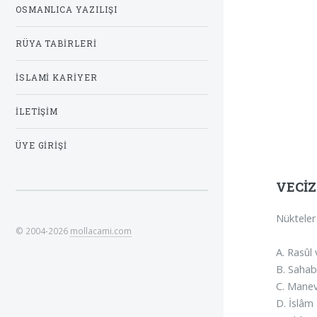
OSMANLICA YAZILIŞI
RÜYA TABIRLERI
İSLAMI KARIYER
İLETIŞIM
ÜYE GIRIŞI
VECİ
Nükteler
© 2004-2026
mollacami.com
A. Rasûl
B. Sahab
C. Manev
D. İslâm