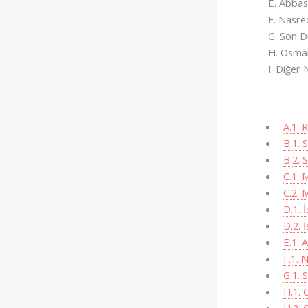
E. Abbas
F. Nasre
G. Son D
H. Osma
I. Diğer 
A.1. 
B.1. 
B.2. 
C.1. 
C.2. 
D.1. 
D.2. 
E.1. 
F.1. 
G.1. 
H.1. 